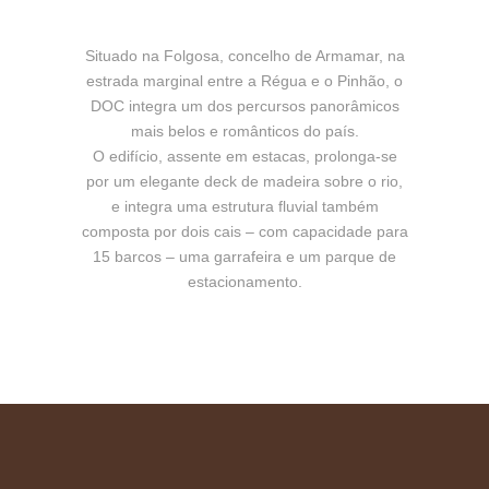
Situado na Folgosa, concelho de Armamar, na
estrada marginal entre a Régua e o Pinhão, o
DOC integra um dos percursos panorâmicos
mais belos e românticos do país.
O edifício, assente em estacas, prolonga-se
por um elegante deck de madeira sobre o rio,
e integra uma estrutura fluvial também
composta por dois cais – com capacidade para
15 barcos – uma garrafeira e um parque de
estacionamento.