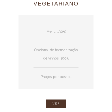
VEGETARIANO
Menu: 130€
Opcional de harmonização
de vinhos: 100€
Preços por pessoa
VER